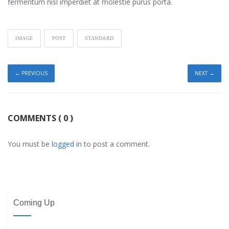
fermentum nisl imperdiet at molestie purus porta.
IMAGE
POST
STANDARD
← PREVIOUS
NEXT →
COMMENTS
( 0 )
You must be
logged in
to post a comment.
Coming Up